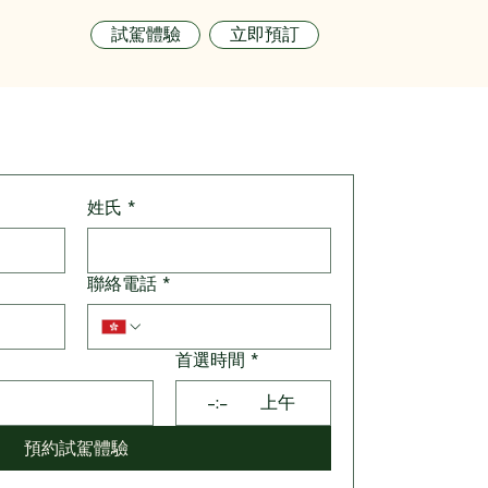
試駕體驗
立即預訂
姓氏
*
聯絡電話
*
首選時間
*
:
上午
預約試駕體驗