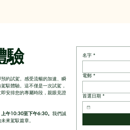
主頁
關於
服務
FAQ
聯絡
體驗
名字
*
電郵
*
即預約試駕。感受流暢的加速、瞬
典駕馭體驗。這不僅是一次試駕，
立即安排您的專屬時段，親眼見證
首選日期
*
10:30至下午6:30。
我們誠
的未來駕馭篇章。