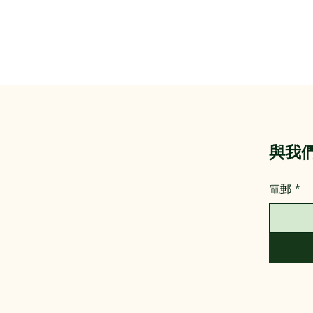
​與我
電郵
*